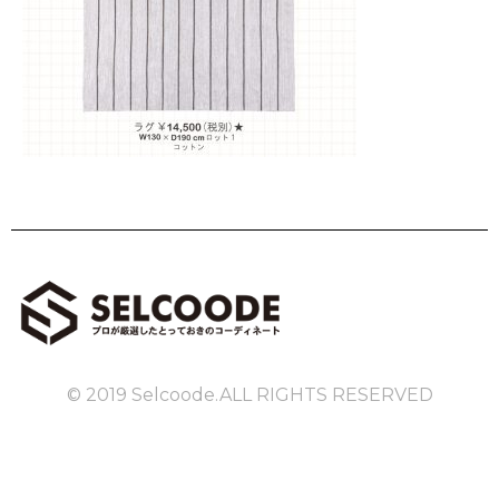
© 2019 Selcoode.ALL RIGHTS RESERVED