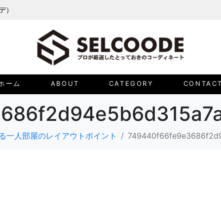
ーデ）
ホーム
ABOUT
CATEGORY
CONTAC
3686f2d94e5b6d315a7a
る一人部屋のレイアウトポイント
749440f66fe9e3686f2d