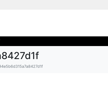
T
8427d1f
94e5b6d315a7a8427d1f