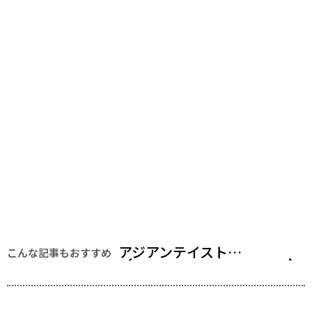
アジアンテイストな寝室のコーディネート に！おすすめベッドのご紹介！
心も体もリラックス♪癒し効果のあるインテリアの選び方をご紹介！
使い方に合わせたサイドテーブルのおすすめな選び方のご紹介！
便利な収納グッズを使って、お部屋をいつもきれいに保つコツをご紹介！
ホテルライクなリビングにするインテリアテクニックのご紹介！！
お部屋の雰囲気作りのポイントはインテリア照明の選び方で決まる！
お部屋の雰囲気をガラッと変える間接照明のレイアウト特集！！
カーペットにこだわってワンランク上の部屋に！選び方のポイントをご紹介！
中学生にピッタリ！勉強に集中できる一人部屋のレイアウトポイント
こんな記事もおすすめ