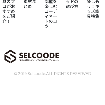
具のプ
素材ま
部屋を
ッドの
楽しも
ロがお
とめ
楽しむ
選び方
う！キ
すすめ
コーデ
ッズ家
をご紹
ィネー
具特集
介！
トのコ
ツ
© 2019 Selcoode.ALL RIGHTS RESERVED