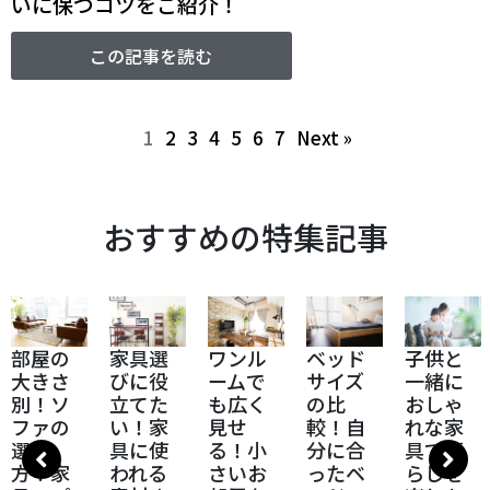
いに保つコツをご紹介！
この記事を読む
1
2
3
4
5
6
7
Next »
おすすめの特集記事
部屋の
家具選
ワンル
ベッド
子供と
大きさ
びに役
ームで
サイズ
一緒に
別！ソ
立てた
も広く
の比
おしゃ
ファの
い！家
見せ
較！自
れな家
選び
具に使
る！小
分に合
具で暮
方！家
われる
さいお
ったベ
らしを