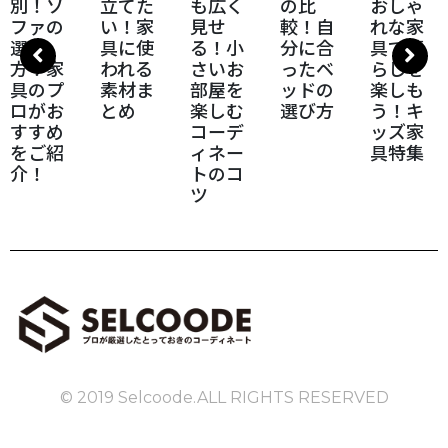
ゃれ
立てた
も広く
の比
おしゃ
に！イ
い！家
見せ
較！自
れな家
ンテリ
具に使
る！小
分に合
具で暮
アコー
われる
さいお
ったベ
らしを
ディネ
素材ま
部屋を
ッドの
楽しも
ートの
とめ
楽しむ
選び方
う！キ
基本
コーデ
ッズ家
ィネー
具特集
トのコ
ツ
© 2019 Selcoode.ALL RIGHTS RESERVED