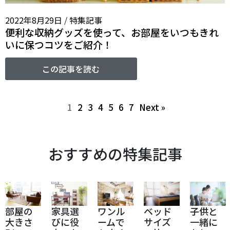
2022年8月29日
/
特集記事
便利な収納グッズを使って、お部屋をいつもきれ
いに保つコツをご紹介！
この記事を読む
1
2
3
4
5
6
7
Next »
おすすめの特集記事
一人暮
らしの
お部屋
家具選
ワンル
ベッド
子供と
をおし
びに役
ームで
サイズ
一緒に