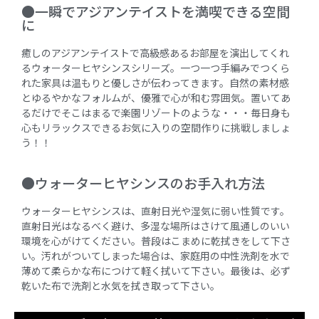
●一瞬でアジアンテイストを満喫できる空間
に
癒しのアジアンテイストで高級感あるお部屋を演出してくれ
るウォーターヒヤシンスシリーズ。一つ一つ手編みでつくら
れた家具は温もりと優しさが伝わってきます。自然の素材感
とゆるやかなフォルムが、優雅で心が和む雰囲気。置いてあ
るだけでそこはまるで楽園リゾートのような・・・毎日身も
心もリラックスできるお気に入りの空間作りに挑戦しましょ
う！！
●ウォーターヒヤシンスのお手入れ方法
ウォーターヒヤシンスは、直射日光や湿気に弱い性質です。
直射日光はなるべく避け、多湿な場所はさけて風通しのいい
環境を心がけてください。普段はこまめに乾拭きをして下さ
い。汚れがついてしまった場合は、家庭用の中性洗剤を水で
薄めて柔らかな布につけて軽く拭いて下さい。最後は、必ず
乾いた布で洗剤と水気を拭き取って下さい。