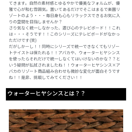
てきます。自然の素材感とゆるやかで優美なフォルムが、優
雅で心が和む雰囲気。置いてあるだけでそこはまるで楽園リ
ゾートのよう・・・毎日身も心もリラックスできるお気に入
りの空間を目指しませんか？
さり気なく統一しなかった、遊び心のテレビボード！！これ
は・・・そうです！！このシリーズにテレビボードがなかっ
ただけです(笑)
だがしかーし！！同時にシリーズで統一できなくてもリゾー
トテイストは保たれる！！アバカや、ウォーターヒヤシンス
を使ったらそれだけで統一しなくてはいけないのかな？？と
いう疑問が払拭されましたね！！ウォーターヒヤシンス×ア
バカのリゾート商品組み合わせも微妙な変化が面白そうです
ね！！是非、挑戦してみてください！！
ウォーターヒヤシンスとは？？