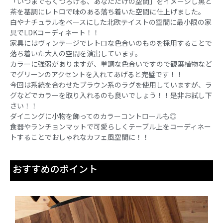
「いつまでもくつろげる、あなただけの空間」をイメージし黒と
茶を基調にレトロで味のある落ち着いた空間に仕上げました。
白やナチュラルをベースにした北欧テイストの空間に最小限の家
具でLDKコーディネート！！
家具にはヴィンテージでレトロな色合いのものを採用することで
落ち着いた大人の空間を演出しています。
カラーに強弱がありますが、単調な色合いですので観葉植物など
でグリーンのアクセントを入れてあげると完璧です！！
今回は系統を合わせたブラウン系のラグを使用していますが、ラ
グなどでカラーを取り入れるのも良いでしょう！！是非お試し下
さい！！
ダイニングに小物を飾ってのカラーコントロールも◎
食器やランチョンマットで可愛らしくテーブル上をコーディネー
トすることでおしゃれなカフェ風空間に！！
おすすめのポイント