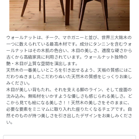
ウォールナットは、チーク、マホガニーと並び、世界三大銘木の
一つに数えられている最高木材です。成分にタンニンを含むウォ
ールナットはその木肌の色合い、木目の美しさ、適度な硬さから
古くから高級家具に利用されています。ウォールナット独特の
艶・木目が上質な空間を演出します。
天然木の一番美しいところを引き出せるよう、天板の質感にはこ
だわりぬきましたこだわりぬいた天然木の質感をじっくりお楽し
みください。
木目が美しい背もたれ、それを支える脚のライン、そして座面の
沈み込み。無垢材をいかすような優しさも感じられる美しさ。ど
こから見ても絵になる美しさ！！天然木の美しさをそのままに、
必要な要素をミニマムに取り入れた座りたくなるチェアです。自
然そのものが持つ美しさを引き出したデザインをお楽しみくださ
い。