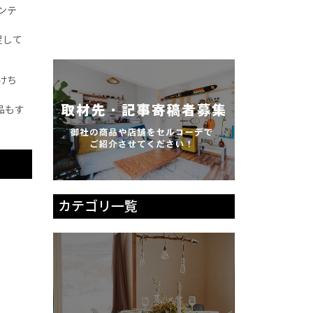
ンテ
足して
けち
品もす
カテゴリ一覧