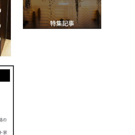
特集記事
格の
ト家