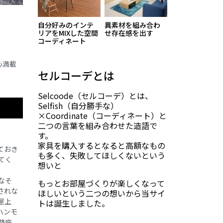
自分好みのインテ
異素材を組み合わ
リアをMIXした空間
せ存在感を出す
コーディネート
心満載
セルコーデとは
Selcoode（セルコーデ）とは、
Selfish（自分勝手な）
×Coordinate（コーディネート）と
二つの言葉を組み合わせた造語で
す。
家具を購入するとなると高額なもの
ておき
も多く、失敗してほしくないという
てく
想いと
なそ
もっとお部屋づくりが楽しくなって
されな
ほしいという二つの想いから当サイ
屋上
トは誕生しました。
ハンモ
勢座