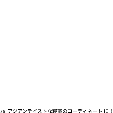
カーペットにこだわってワンランク上の部屋に！
アジアンテイストな寝室のコーディネート に
便利な収納グッズを使って、お部屋をいつも
お部屋の雰囲気作りのポイントはインテ
中学生にピッタリ！勉強に集中できる一
心も体もリラックス♪癒し効果のあるイ
ホテルライクなリビングにするインテ
使い方に合わせたサイドテーブルの
お部屋の雰囲気をガラッと変える間
:36