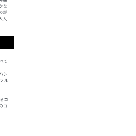
かな
の話
大人
べて
ハン
フル
るコ
のコ