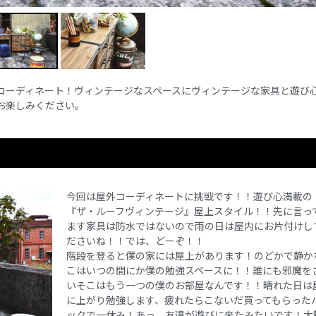
コーディネート！ヴィンテージなスペースにヴィンテージな家具と遊び
お楽しみください。
今回は屋外コーディネートに挑戦です！！遊び心満載の
『ザ・ルーフヴィンテージ』屋上スタイル！！先に言っ
ます家具は防水ではないので雨の日は屋内にお片付けし
ださいね！！では、どーぞ！！
階段を登ると僕の家には屋上があります！のどかで静か
こはいつの間にか僕の勉強スペースに！！誰にも邪魔を
いそこはもう一つの僕のお部屋なんです！！晴れた日は
に上がり勉強します、疲れたらこないだ買ってもらった
ックで一休み！あっ、友達が遊びに来たみたいです！大